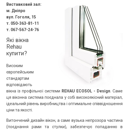
Виставковий зал:
м. Дніпро
вул. Гоголя, 15
т. 050-363-81-11
т. 067-567-24-76
Які вікна
Rehau
купити?
Високим
європейським
стандартам
відповідають
вікна із профільної системи
REHAU ECOSOL - Design
. Саме
ця віконна система поєднала у собі високоякісний матеріал,
ідеальний рівень виробництва і оптимальне співвідношення
ціни та якості.
Витончений дизайн вікон, а саме вузька непрозора частина
(поєднання рами та стулки), забезпечує попаданню в