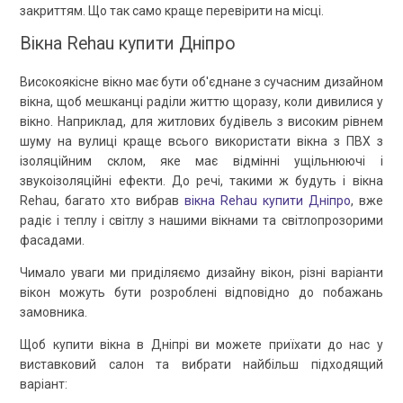
закриттям. Що так само краще перевірити на місці.
Вікна Rehau купити Дніпро
Високоякісне вікно має бути об'єднане з сучасним дизайном
вікна, щоб мешканці раділи життю щоразу, коли дивилися у
вікно. Наприклад, для житлових будівель з високим рівнем
шуму на вулиці краще всього використати вікна з ПВХ з
ізоляційним склом, яке має відмінні ущільнюючі і
звукоізоляційні ефекти. До речі, такими ж будуть і вікна
Rehau, багато хто вибрав
вікна Rehau купити Дніпро
, вже
радіє і теплу і світлу з нашими вікнами та світлопрозорими
фасадами.
Чимало уваги ми приділяємо дизайну вікон, різні варіанти
вікон можуть бути розроблені відповідно до побажань
замовника.
Щоб купити вікна в Дніпрі ви можете приїхати до нас у
виставковий салон та вибрати найбільш підходящий
варіант: