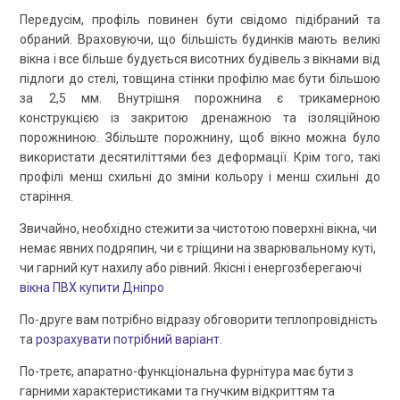
Передусім, профіль повинен бути свідомо підібраний та
обраний. Враховуючи, що більшість будинків мають великі
вікна і все більше будується висотних будівель з вікнами від
підлоги до стелі, товщина стінки профілю має бути більшою
за 2,5 мм. Внутрішня порожнина є трикамерною
конструкцією із закритою дренажною та ізоляційною
порожниною. Збільште порожнину, щоб вікно можна було
використати десятиліттями без деформації. Крім того, такі
профілі менш схильні до зміни кольору і менш схильні до
старіння.
Звичайно, необхідно стежити за чистотою поверхні вікна, чи
немає явних подряпин, чи є тріщини на зварювальному куті,
чи гарний кут нахилу або рівний. Якісні і енергозберегаючі
вікна ПВХ купити Дніпро
По-друге вам потрібно відразу обговорити теплопровідність
та
розрахувати потрібний варіант
.
По-третє, апаратно-функціональна фурнітура має бути з
гарними характеристиками та гнучким відкриттям та