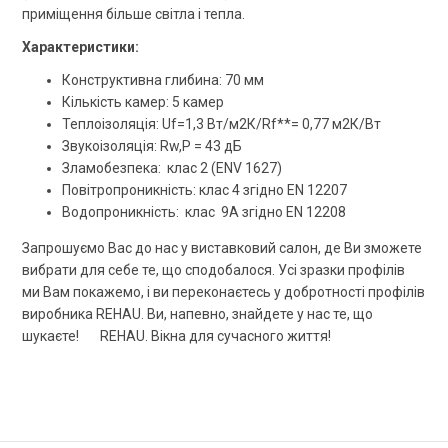
приміщення більше світла і тепла.
Характеристики:
Конструктивна глибина: 70 мм
Кількість камер: 5 камер
Теплоізоляція: Uf=1,3 Вт/м2К/Rf**= 0,77 м2К/Вт
Звукоізоляція: Rw,P = 43 дБ
Зламобезпека: клас 2 (ENV 1627)
Повітропроникність: клас 4 згідно EN 12207
Водопроникність: клас 9А згідно EN 12208
Запрошуємо Вас до нас у виставковий салон, де Ви зможете
вибрати для себе те, що сподобалося. Усі зразки профілів
ми Вам покажемо, і ви переконаєтесь у добротності профілів
виробника REHAU. Ви, напевно, знайдете у нас те, що
шукаєте! REHAU. Вікна для сучасного життя!