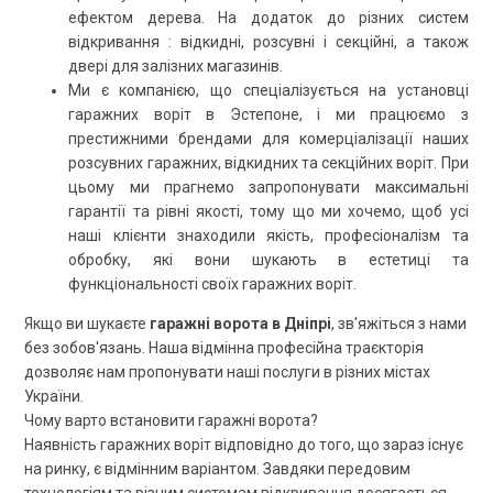
ефектом дерева. На додаток до різних систем
відкривання : відкидні, розсувні і секційні, а також
двері для залізних магазинів.
Ми є компанією, що спеціалізується на установці
гаражних воріт в Эстепоне, і ми працюємо з
престижними брендами для комерціалізації наших
розсувних гаражних, відкидних та секційних воріт. При
цьому ми прагнемо запропонувати максимальні
гарантії та рівні якості, тому що ми хочемо, щоб усі
наші клієнти знаходили якість, професіоналізм та
обробку, які вони шукають в естетиці та
функціональності своїх гаражних воріт.
Якщо ви шукаєте
гаражні ворота в Дніпрі
, зв'яжіться з нами
без зобов'язань. Наша відмінна професійна траєкторія
дозволяє нам пропонувати наші послуги в різних містах
України.
Чому варто встановити гаражні ворота?
Наявність гаражних воріт відповідно до того, що зараз існує
на ринку, є відмінним варіантом. Завдяки передовим