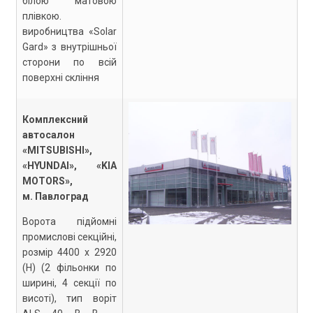
білою матовою
плівкою.
виробництва «Solar
Gard» з внутрішньої
сторони по всій
поверхні скління
Комплексний
автосалон
«MITSUBISHI»,
«HYUNDAI», «KIA
MOTORS»,
м. Павлоград
Ворота підйомні
промислові секційні,
розмір 4400 х 2920
(Н) (2 фільонки по
ширині, 4 секції по
висоті), тип воріт