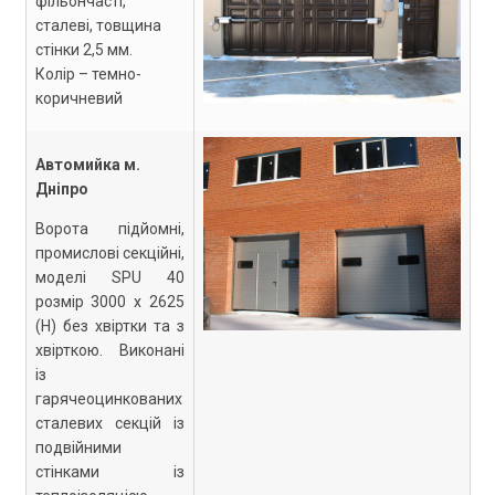
фільончасті,
сталеві, товщина
стінки 2,5 мм.
Колір – темно-
коричневий
Автомийка м.
Дніпро
Ворота підйомні,
промислові секційні,
моделі SPU 40
розмір 3000 х 2625
(Н) без хвіртки та з
хвірткою. Виконані
із
гарячеоцинкованих
сталевих секцій із
подвійними
стінками із