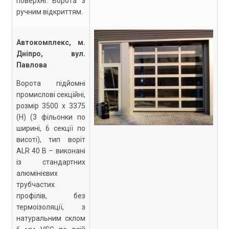
поверхні. Ворота з
ручним відкриттям.
Автокомплекс, м.
Дніпро, вул.
Павлова
Ворота підйомні
промислові секційні,
розмір 3500 х 3375
(Н) (3 фільонки по
ширині, 6 секції по
висоті), тип воріт
ALR 40 B – виконані
із стандартних
алюмінієвих
трубчастих
профілів, без
термоізоляції, з
натуральним склом