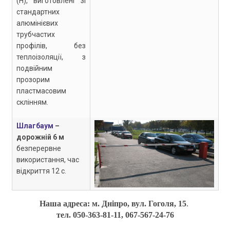
(Н), виготовлені зі
стандартних
алюмінієвих
трубчастих
профілів, без
теплоізоляції, з
подвійним
прозорим
пластмасовим
склінням.
Шлагбаум
–
дорожній 6 м
безперервне
використання, час
відкриття 12 с.
Наша адреса: м. Дніпро, вул. Гоголя, 15
.
тел. 050-363-81-11, 067-567-24-76