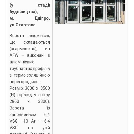
(у стадії
будівництва),
м. Дніпро,
ул.Стартова
Ворота алюмінієві,
що складаються
(«гармошка»), тип
AFW – виконані з
алюмінієвих
трубчастих профілів
з термоізоляційною
перегородкою.
Розмір 3600 х 3500
(Н) (проїзд у світлу
2860 х 3300).
Ворота із
заповненням 6,4
VSG –10 Ar – 6.4
VSGi по усій