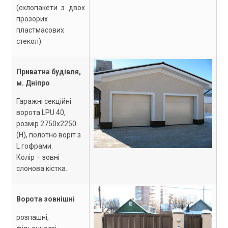
(склопакети з двох
прозорих
пластмасових
стекол).
Приватна будівля,
м. Дніпро
Гаражні секційні
ворота LPU 40,
розмір 2750х2250
(Н), полотно воріт з
L гофрами.
Колір – зовні
слонова кістка.
Ворота зовнішні
розпашні,