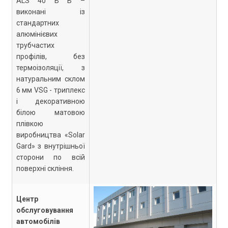
ALS 40 B B –
виконані із
стандартних
алюмінієвих
трубчастих
профілів, без
термоізоляції, з
натуральним склом
6 мм VSG - триплекс
і декоративною
білою матовою
плівкою
виробництва «Solar
Gard» з внутрішньої
сторони по всій
поверхні скління.
Центр
обслуговування
автомобілів