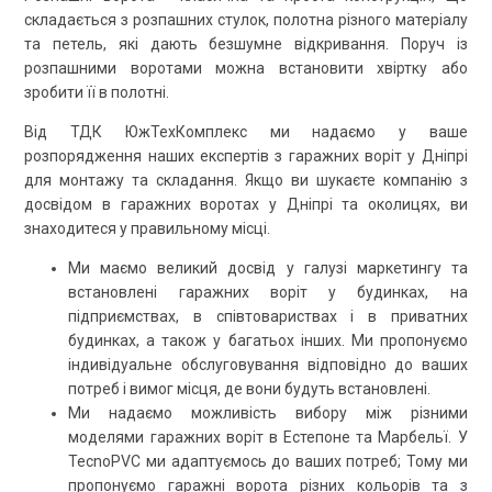
складається з розпашних стулок, полотна різного матеріалу
та петель, які дають безшумне відкривання. Поруч із
розпашними воротами можна встановити хвіртку або
зробити її в полотні.
Від ТДК ЮжТехКомплекс ми надаємо у ваше
розпорядження наших експертів з гаражних воріт у Дніпрі
для монтажу та складання. Якщо ви шукаєте компанію з
досвідом в гаражних воротах у Дніпрі та околицях, ви
знаходитеся у правильному місці.
Ми маємо великий досвід у галузі маркетингу та
встановлені гаражних воріт у будинках, на
підприємствах, в співтовариствах і в приватних
будинках, а також у багатьох інших. Ми пропонуємо
індивідуальне обслуговування відповідно до ваших
потреб і вимог місця, де вони будуть встановлені.
Ми надаємо можливість вибору між різними
моделями гаражних воріт в Естепоне та Марбельї. У
TecnoPVC ми адаптуємось до ваших потреб; Тому ми
пропонуємо гаражні ворота різних кольорів та з