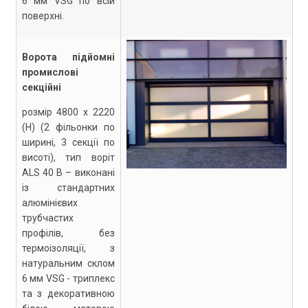
6 мм VSG по всій
поверхні.
Ворота підйомні
промислові
секційні
розмір 4800 х 2220
(Н) (2 фільонки по
ширині, 3 секції по
висоті), тип воріт
ALS 40 B – виконані
із стандартних
алюмінієвих
трубчастих
профілів, без
термоізоляції, з
натуральним склом
6 мм VSG - триплекс
та з декоративною