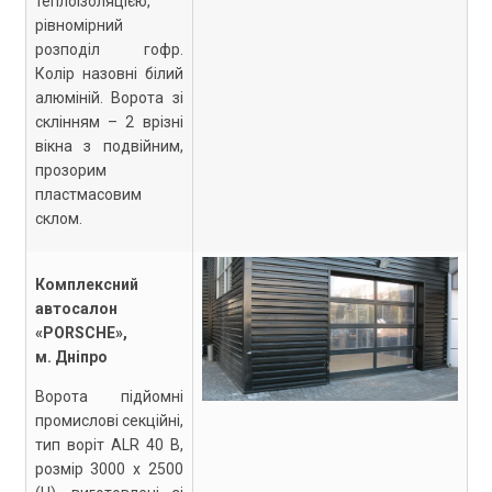
теплоізоляцією,
рівномірний
розподіл гофр.
Колір назовні білий
алюміній. Ворота зі
склінням – 2 врізні
вікна з подвійним,
прозорим
пластмасовим
склом.
Комплексний
автосалон
«PORSСHE»,
м. Дніпро
Ворота підйомні
промислові секційні,
тип воріт ALR 40 B,
розмір 3000 х 2500