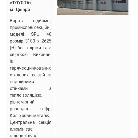
«TOYOTA»,
м. Дніпро
Ворота підйомні,
промислові секційні,
моделі SPU 40
розмір 3100 х 2625
(Н) без хвіртки та з
хвірткою. Виконані
із
гарячеоцинкованих
сталевих секцій із
подвійними
стінками з
теплоізоляцією,
рівномірний
розподіл гофр.
Колір зовні металік.
Центральна секція
алюмінієва,
цільноскляна