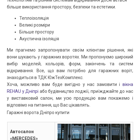
технологіям та різним системам відкривання досягається
більше використання простору, безпеки та естетики.
Теплоізоляція
Великі розміри
Більше простору
Акустична ізоляція
Ми прагнемо запропонувати своїм клієнтам рішення, які
вони шукають у гаражних воротях. Ми пропонуємо широкий
вибір моделей, кольорів, форм, закінчень та систем
відкривання. Все, що вам потрібно для гаражних воріт,
знаходиться в ТДК ЮжТехКомплекс.
Хоча, можливо вам буде вигідно у нас замовити і
вікна
REHAU у Дніпрі
або будівництво лоджії, приїжджайте до нас
у виставковий салон, ми усю продукцію вам покажемо і
відповімо на питання, що Вас цікавлять.
Гаражні ворота Дніпро купити
Автосалон
«MERCEDES»